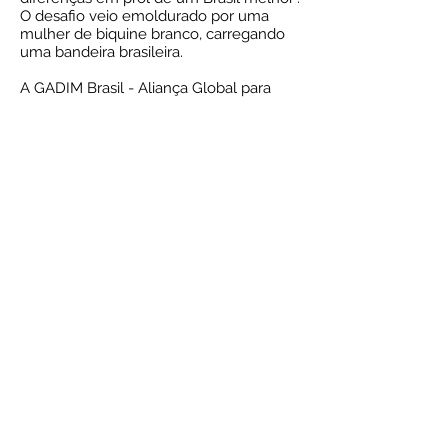
O desafio veio emoldurado por uma
mulher de biquine branco, carregando
uma bandeira brasileira.
A GADIM Brasil - Aliança Global para
Inclusão das Pessoas com Deficiência
na Mídia e Entretenimento, repudia
fortemente o uso das pessoas com
deficiência nesta barganha e se
solidariza com os movimentos
feministas que se sentiram ofendidos e
denunciaram a exploração do corpo
feminino. Como o pessoal da Allezia
deixou bem claro, o machismo e o
capacitismo (considerar pessoas com
deficiência como inferiores, objetos de
pena), caminham juntos. Mas a luta
contra eles, também. E não tem nada a
ver com política.
E antes que a Allezia diga que não usou
nenhuma imagem de pessoa com
deficiência, adiantamos que não foi
preciso. A imagem já está bem instalada